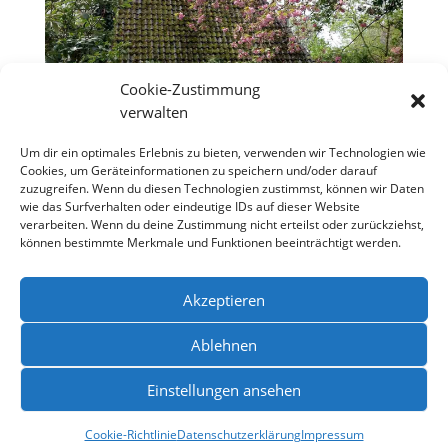
Cookie-Zustimmung
verwalten
Um dir ein optimales Erlebnis zu bieten, verwenden wir Technologien wie
Cookies, um Geräteinformationen zu speichern und/oder darauf
zuzugreifen. Wenn du diesen Technologien zustimmst, können wir Daten
Übernachtung im kleinen Landhaus
wie das Surfverhalten oder eindeutige IDs auf dieser Website
verarbeiten. Wenn du deine Zustimmung nicht erteilst oder zurückziehst,
Übernachtung
können bestimmte Merkmale und Funktionen beeinträchtigt werden.
Akzeptieren
Ablehnen
Einstellungen ansehen
Datenschutzerklärung
Impressum
Kontakt
Cookie-Richtlinie (EU)
Cookie-Richtlinie
Datenschutzerklärung
Impressum