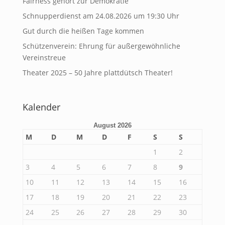
Fairness gehört zur Demokratie
Schnupperdienst am 24.08.2026 um 19:30 Uhr
Gut durch die heißen Tage kommen
Schützenverein: Ehrung für außergewöhnliche
Vereinstreue
Theater 2025 – 50 Jahre plattdütsch Theater!
Kalender
August 2026
M
D
M
D
F
S
S
1
2
3
4
5
6
7
8
9
10
11
12
13
14
15
16
17
18
19
20
21
22
23
24
25
26
27
28
29
30