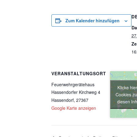
D
Zum Kalender hinzufügen
Da
27
Ze
16
VERANSTALTUNGSORT
Feuerwehrgerätehaus
Klicke hie
Hassendorfer Kirchweg 4
Cookies zu
Hassendorf
,
27367
diesen Inh
Google Karte anzeigen