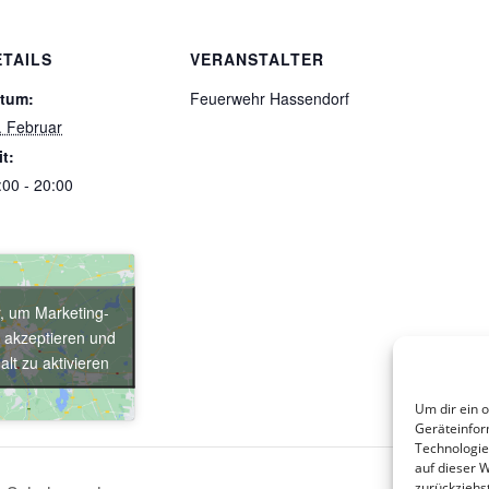
ETAILS
VERANSTALTER
tum:
Feuerwehr Hassendorf
. Februar
it:
:00 - 20:00
r, um Marketing-
 akzeptieren und
alt zu aktivieren
Um dir ein 
Geräteinfor
Technologie
auf dieser 
zurückziehs