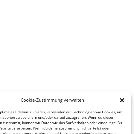
Cookie-Zustimmung verwalten
optimales Erlebnis zu bieten, verwenden wir Technologien wie Cookies, um
mationen zu speichern und/oder darauf zuzugreifen. Wenn du diesen
n zustimmst, können wir Daten wie das Surfverhalten oder eindeutige IDs
Website verarbeiten. Wenn du deine Zustimmung nicht erteilst oder
t, können bestimmte Merkmale und Funktionen beeinträchtigt werden.