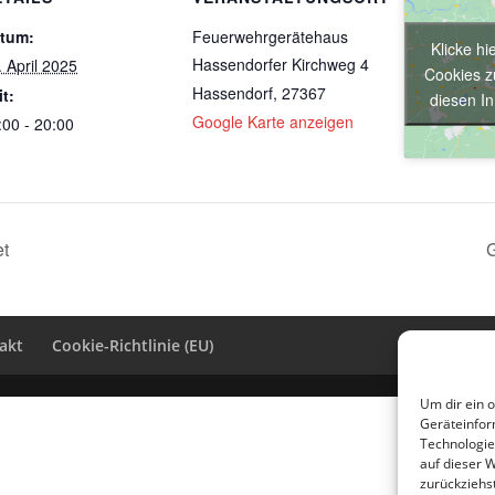
tum:
Feuerwehrgerätehaus
Klicke hi
Hassendorfer Kirchweg 4
. April 2025
Cookies z
Hassendorf
,
27367
it:
diesen In
Google Karte anzeigen
:00 - 20:00
et
G
akt
Cookie-Richtlinie (EU)
Um dir ein 
Geräteinfor
Technologie
auf dieser 
zurückziehs