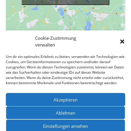
Cookie-Zustimmung
verwalten
VERANSTALTUNGSORT
Um dir ein optimales Erlebnis zu bieten, verwenden wir Technologien wie
Dorfgemeinschaftshaus
Cookies, um Geräteinformationen zu speichern und/oder darauf
Bahnhofstrasse 1
zuzugreifen. Wenn du diesen Technologien zustimmst, können wir Daten
Hassendorf
,
Niedersachsen
27367
Germany
Google Karte
wie das Surfverhalten oder eindeutige IDs auf dieser Website
verarbeiten. Wenn du deine Zustimmung nicht erteilst oder zurückziehst,
anzeigen
können bestimmte Merkmale und Funktionen beeinträchtigt werden.
Samtgemeinde Sottrum: Sitzung des
Kinderfasching
Akzeptieren
Schulausschusses
Ablehnen
Einstellungen ansehen
Datenschutzerklärung
Impressum
Kontakt