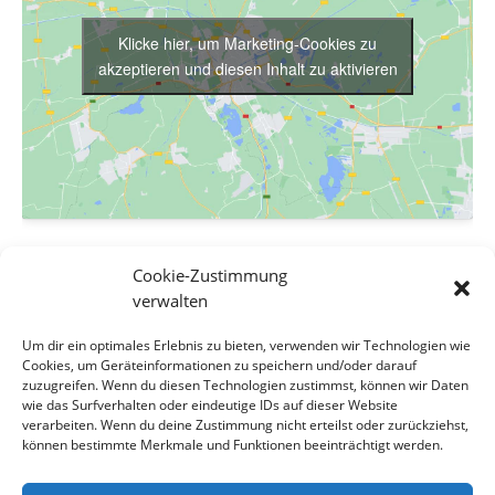
Klicke hier, um Marketing-Cookies zu
akzeptieren und diesen Inhalt zu aktivieren
VERANSTALTUNGSORT
Cookie-Zustimmung
Rathaus Sottrum
verwalten
Am Eichkamp 12
Um dir ein optimales Erlebnis zu bieten, verwenden wir Technologien wie
Sottrum
,
Niedersachsen
27367
Germany
Google Karte
Cookies, um Geräteinformationen zu speichern und/oder darauf
anzeigen
zuzugreifen. Wenn du diesen Technologien zustimmst, können wir Daten
wie das Surfverhalten oder eindeutige IDs auf dieser Website
verarbeiten. Wenn du deine Zustimmung nicht erteilst oder zurückziehst,
Samtgemeinde Sottrum: Sitzung
Samtgemeinde Sottrum: Sitzung
können bestimmte Merkmale und Funktionen beeinträchtigt werden.
des Ausschusses für Finanzen,
des Ausschusses für Klimaschutz,