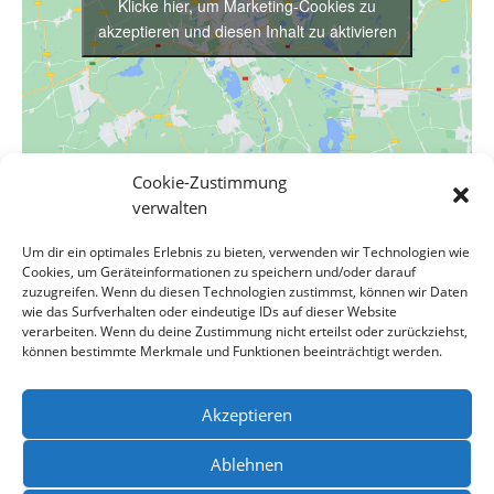
Klicke hier, um Marketing-Cookies zu
akzeptieren und diesen Inhalt zu aktivieren
Cookie-Zustimmung
verwalten
VERANSTALTUNGSORT
Um dir ein optimales Erlebnis zu bieten, verwenden wir Technologien wie
Rathaus Sottrum
Cookies, um Geräteinformationen zu speichern und/oder darauf
Am Eichkamp 12
zuzugreifen. Wenn du diesen Technologien zustimmst, können wir Daten
Sottrum
,
Niedersachsen
27367
Germany
Google Karte
wie das Surfverhalten oder eindeutige IDs auf dieser Website
verarbeiten. Wenn du deine Zustimmung nicht erteilst oder zurückziehst,
anzeigen
können bestimmte Merkmale und Funktionen beeinträchtigt werden.
Gemeindearchiv
Hassendorf: Sitzung des Fachausschusses
Akzeptieren
Jugend, Kultur und Sport
Hassendorf geöffnet
Ablehnen