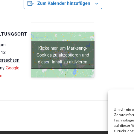
Zum Kalender hinzufügen
LTUNGSORT
rum
Klicke hier, um Marketing-
 12
Cookies zu akzeptieren und
ersachsen
diesen Inhalt zu aktivieren
ny
Google
en
Um dir ein 
„Ent
Geräteinfor
Technologie
auf dieser 
zurückziehs