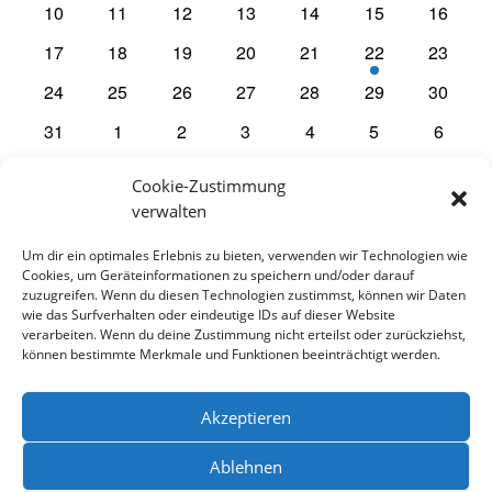
0
0
0
0
0
0
0
10
11
12
13
14
15
16
Veranstaltungen
Veranstaltungen
Veranstaltungen
Veranstaltungen
Veranstaltungen
Veranstaltungen
Veranst
0
0
0
0
0
1
0
17
18
19
20
21
22
23
Veranstaltungen
Veranstaltungen
Veranstaltungen
Veranstaltungen
Veranstaltungen
Veranstaltung
Veranst
0
0
0
0
0
0
0
24
25
26
27
28
29
30
Veranstaltungen
Veranstaltungen
Veranstaltungen
Veranstaltungen
Veranstaltungen
Veranstaltungen
Veranst
0
0
0
0
0
0
0
31
1
2
3
4
5
6
Veranstaltungen
Veranstaltungen
Veranstaltungen
Veranstaltungen
Veranstaltungen
Veranstaltunge
Veranst
Cookie-Zustimmung
Es gibt keine Veranstaltungen an diesem Tag.
Hinweis
verwalten
Um dir ein optimales Erlebnis zu bieten, verwenden wir Technologien wie
Juli
Dieser Monat
Sep.
Cookies, um Geräteinformationen zu speichern und/oder darauf
zuzugreifen. Wenn du diesen Technologien zustimmst, können wir Daten
wie das Surfverhalten oder eindeutige IDs auf dieser Website
verarbeiten. Wenn du deine Zustimmung nicht erteilst oder zurückziehst,
Kalender abonnieren
können bestimmte Merkmale und Funktionen beeinträchtigt werden.
Akzeptieren
Ablehnen